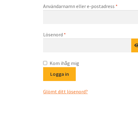
Obligator
Användarnamn eller e-postadress
*
Obligatoriskt
Lösenord
*
Kom ihåg mig
Logga in
Glömt ditt lösenord?