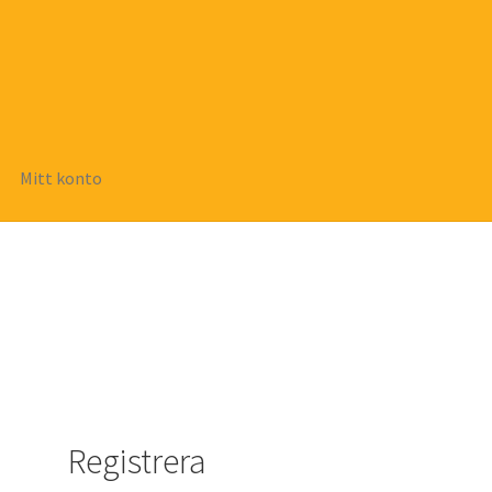
Mitt konto
dukter
Spåra din order
Till kassan
Varukorg
Registrera