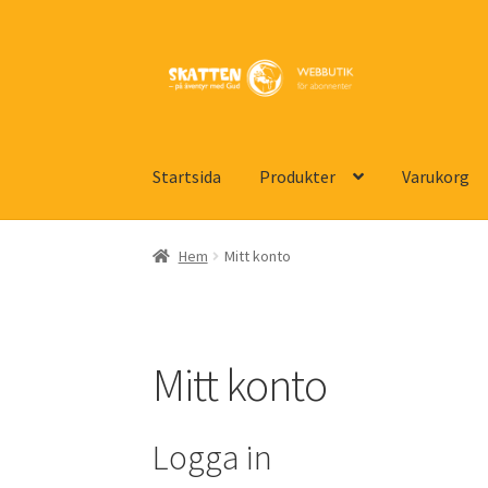
Hoppa
Hoppa
till
till
navigering
innehåll
Startsida
Produkter
Varukorg
Hem
Köp- och leveransvillkor
Mitt konto
Pro
Hem
Mitt konto
Mitt konto
Logga in