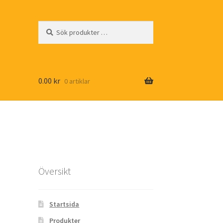
Sök
Sök
efter:
0.00
kr
0 artiklar
Översikt
Startsida
Produkter